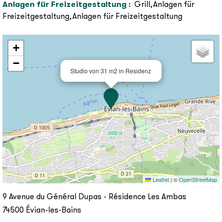
Anlagen für Freizeitgestaltung
:
Grill
Anlagen für
Freizeitgestaltung
Anlagen für Freizeitgestaltung
+
−
Studio von 31 m2 in Residenz
Leaflet
|
©
OpenStreetMap
9 Avenue du Général Dupas - Résidence Les Ambas
74500
Évian-les-Bains