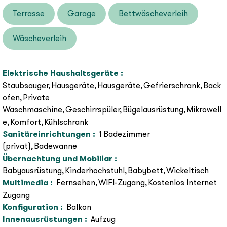
Terrasse
Garage
Bettwäscheverleih
Wäscheverleih
Elektrische Haushaltsgeräte
:
Staubsauger
Hausgeräte
Hausgeräte
Gefrierschrank
Back
ofen
Private
Waschmaschine
Geschirrspüler
Bügelausrüstung
Mikrowell
e
Komfort
Kühlschrank
Sanitäreinrichtungen
:
1 Badezimmer
(privat)
Badewanne
Übernachtung und Mobiliar
:
Babyausrüstung
Kinderhochstuhl
Babybett
Wickeltisch
Multimedia
:
Fernsehen
WIFI-Zugang
Kostenlos Internet
Zugang
Konfiguration
:
Balkon
Innenausrüstungen
:
Aufzug