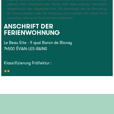
ergänzt, klärt, aktualisiert oder löscht, falls diese ungenau, inkomplett,
doppeldeutig oder abgelaufen sind. Die Sammlung oder die Benutzung,
die Kommunikation oder die Erhaltung sind verboten. Um dieses Recht
auszuüben, bitte es im Formular oben präzisieren.
ANSCHRIFT DER
FERIENWOHNUNG
Le Beau Site - 9 quai Baron de Blonay
74500
ÉVIAN-LES-BAINS
Klassifizierung Präfektur :