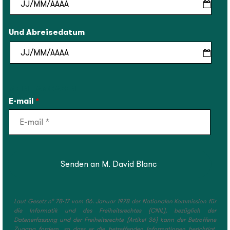
Und Abreisedatum
MEINE ANGABEN
E-mail
*
Laut Gesetz n° 78-17 vom 06. Januar 1978 der Nationalen Kommission für
die Informatik und des Freiheitsrechtes (CNIL), bezüglich der
Datenerfassung und der Freiheitsrechte (Artikel 36) kann der Betroffene
Zugang fordern, so dass er die betreffenden Informationen berichtigt,