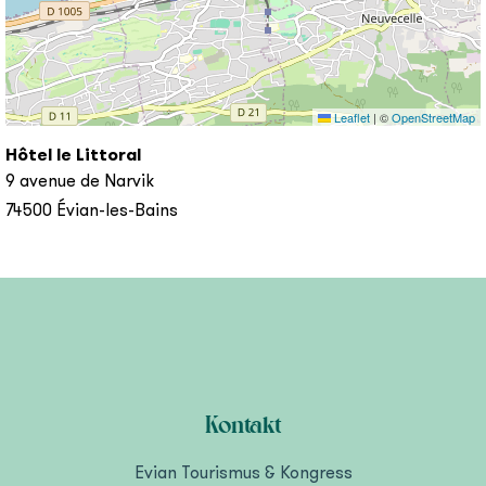
Leaflet
|
©
OpenStreetMap
Hôtel le Littoral
9 avenue de Narvik
74500
Évian-les-Bains
Kontakt
Evian Tourismus & Kongress