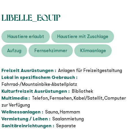
LIBELLE_EQUIP
Haustiere erlaubt
Haustiere mit Zuschlage
Aufzug
Fernsehzimmer
Klimaanlage
Freizeit Ausrüstungen
:
Anlagen für Freizeitgestaltung
Lokal in spezifischem Gebrauch
:
Fahrrad-/Mountainbike-Abstellplatz
Kulturfreizeit Ausrüstungen
:
Bibliothek
Multimedia
:
Telefon
Fernsehen
Kabel/Satellit
Computer
zur Verfügung
Wellnessanlagen
:
Sauna
Hammam
Vermietung / Leihen
:
Saalanmietung
Sanitäreinrichtungen
:
Separate