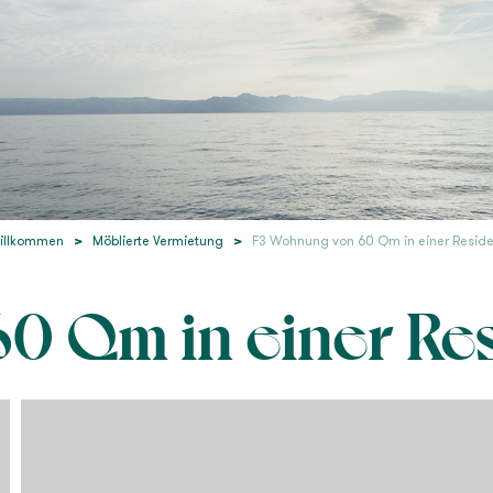
illkommen
>
Möblierte Vermietung
>
F3 Wohnung von 60 Qm in einer Resid
0 Qm in einer Re