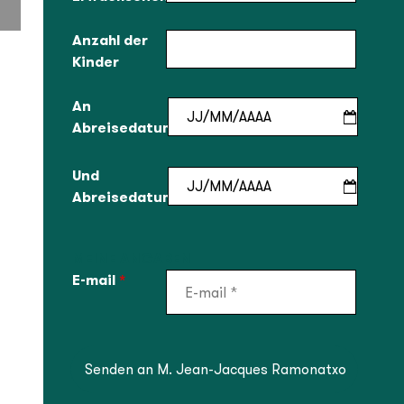
Anzahl der
Kinder
An
Abreisedatum
Und
Abreisedatum
MEINE ANGABEN
E-mail
*