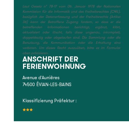
Laut Gesetz n° 78-17 vom 06. Januar 1978 der Nationalen
Kommission für die Informatik und des Freiheitsrechtes (CNIL),
bezüglich der Datenerfassung und der Freiheitsrechte (Artikel
36) kann der Betroffene Zugang fordern, so dass er die
betreffenden Informationen berichtigt, ergänzt, klärt,
aktualisiert oder löscht, falls diese ungenau, inkomplett,
doppeldeutig oder abgelaufen sind. Die Sammlung oder die
Benutzung, die Kommunikation oder die Erhaltung sind
verboten. Um dieses Recht auszuüben, bitte es im Formular
oben präzisieren.
ANSCHRIFT DER
FERIENWOHNUNG
Avenue d'Aunières
74500
ÉVIAN-LES-BAINS
Klassifizierung Präfektur :