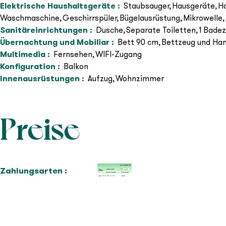
Elektrische Haushaltsgeräte
:
Staubsauger
Hausgeräte
H
Waschmaschine
Geschirrspüler
Bügelausrüstung
Mikrowelle
Sanitäreinrichtungen
:
Dusche
Separate Toiletten
1 Badez
Übernachtung und Mobiliar
:
Bett 90 cm
Bettzeug und Han
Multimedia
:
Fernsehen
WIFI-Zugang
Konfiguration
:
Balkon
Innenausrüstungen
:
Aufzug
Wohnzimmer
Preise
Zahlungsarten :