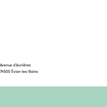
Avenue d'Aunières
74500
Évian-les-Bains