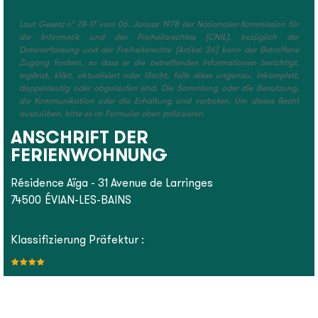
Laut Gesetz n° 78-17 vom 06. Januar 1978 der Nationalen Kommission für
die Informatik und des Freiheitsrechtes (CNIL), bezüglich der
Datenerfassung und der Freiheitsrechte (Artikel 36) kann der Betroffene
Zugang fordern, so dass er die betreffenden Informationen berichtigt,
ergänzt, klärt, aktualisiert oder löscht, falls diese ungenau, inkomplett,
doppeldeutig oder abgelaufen sind. Die Sammlung oder die Benutzung,
die Kommunikation oder die Erhaltung sind verboten. Um dieses Recht
auszuüben, bitte es im Formular oben präzisieren.
ANSCHRIFT DER
FERIENWOHNUNG
Résidence Aïga - 31 Avenue de Larringes
74500
ÉVIAN-LES-BAINS
Klassifizierung Präfektur :